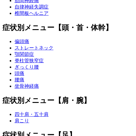
肋間神経痛
自律神経失調症
椎間板ヘルニア
症状別メニュー【頭・首・体幹】
偏頭痛
ストレートネック
顎関節症
脊柱管狭窄症
ぎっくり腰
頭痛
腰痛
坐骨神経痛
症状別メニュー【肩・腕】
四十肩・五十肩
肩こり
症状別メニュー【足】