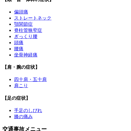
偏頭痛
ストレートネック
顎関節症
脊柱管狭窄症
ぎっくり腰
頭痛
腰痛
坐骨神経痛
【肩・腕の症状】
四十肩・五十肩
肩こり
【足の症状】
手足のしびれ
膝の痛み
交通事故メニュー