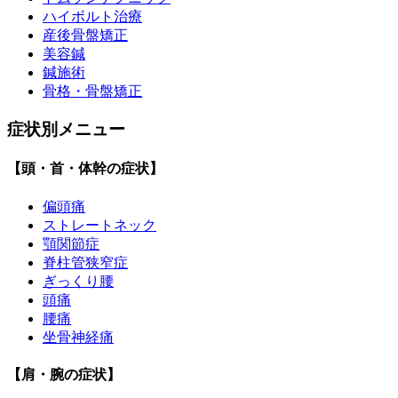
ハイボルト治療
産後骨盤矯正
美容鍼
鍼施術
骨格・骨盤矯正
症状別メニュー
【頭・首・体幹の症状】
偏頭痛
ストレートネック
顎関節症
脊柱管狭窄症
ぎっくり腰
頭痛
腰痛
坐骨神経痛
【肩・腕の症状】