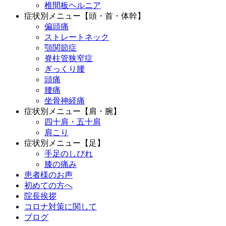
椎間板ヘルニア
症状別メニュー【頭・首・体幹】
偏頭痛
ストレートネック
顎関節症
脊柱管狭窄症
ぎっくり腰
頭痛
腰痛
坐骨神経痛
症状別メニュー【肩・腕】
四十肩・五十肩
肩こり
症状別メニュー【足】
手足のしびれ
膝の痛み
患者様のお声
初めての方へ
院長挨拶
コロナ対策に関して
ブログ